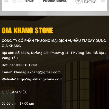
GIA KHANG STONE
CÔNG TY CỔ PHẦN THƯƠNG MẠI DỊCH VỤ ĐẦU TƯ XÂY DỰNG
GIA KHANG
Địa chỉ: Số 839A, Đường 2/9, Phường 11, TP.Vũng Tàu, Bà Rịa -
Vũng Tàu
Hotline: 0909 101 303
Email: khodagiakhang@gmail.com
Website: https://giakhangstone.com
GIỜ LÀM VIỆC
08:00 am - 17:00 pm