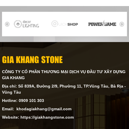
GIA KHANG STONE
CÔNG TY CỔ PHẦN THƯƠNG MẠI DỊCH VỤ ĐẦU TƯ XÂY DỰNG
GIA KHANG
Địa chỉ: Số 839A, Đường 2/9, Phường 11, TP.Vũng Tàu, Bà Rịa -
Vũng Tàu
Hotline: 0909 101 303
Email: khodagiakhang@gmail.com
Website: https://giakhangstone.com