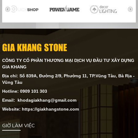
GIA KHANG STONE
CÔNG TY CỔ PHẦN THƯƠNG MẠI DỊCH VỤ ĐẦU TƯ XÂY DỰNG
GIA KHANG
Địa chỉ: Số 839A, Đường 2/9, Phường 11, TP.Vũng Tàu, Bà Rịa -
Vũng Tàu
Hotline: 0909 101 303
Email: khodagiakhang@gmail.com
Website: https://giakhangstone.com
GIỜ LÀM VIỆC