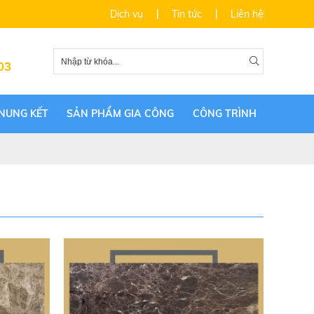
Dịch vụ
Tin tức
Liên hệ
03
NUNG KẾT
SẢN PHẨM GIA CÔNG
CÔNG TRÌNH