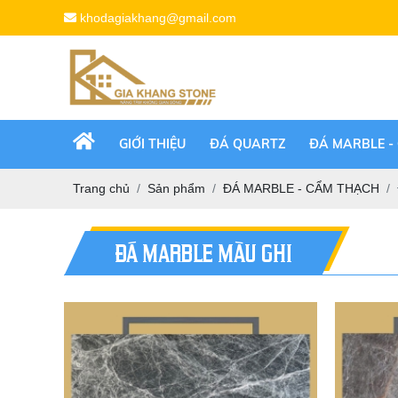
khodagiakhang@gmail.com
GIỚI THIỆU
ĐÁ QUARTZ
ĐÁ MARBLE -
Trang chủ
Sản phẩm
ĐÁ MARBLE - CẨM THẠCH
ĐÁ MARBLE MÀU GHI