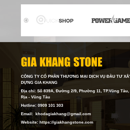
GIA KHANG STONE
CÔNG TY CỔ PHẦN THƯƠNG MẠI DỊCH VỤ ĐẦU TƯ XÂ
DỰNG GIA KHANG
Địa chỉ: Số 839A, Đường 2/9, Phường 11, TP.Vũng Tàu,
Rịa - Vũng Tàu
Hotline: 0909 101 303
Email: khodagiakhang@gmail.com
Website: https://giakhangstone.com