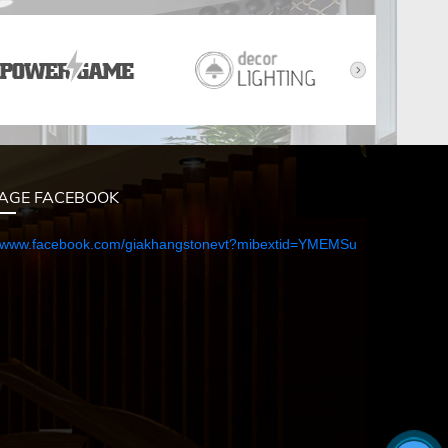
AGE FACEBOOK
//www.facebook.com/giakhangstonevt?mibextid=YMEMSu