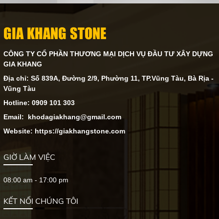
GIA KHANG STONE
CÔNG TY CỔ PHẦN THƯƠNG MẠI DỊCH VỤ ĐẦU TƯ XÂY DỰNG
GIA KHANG
Địa chỉ: Số 839A, Đường 2/9, Phường 11, TP.Vũng Tàu, Bà Rịa -
Vũng Tàu
Hotline: 0909 101 303
Email: khodagiakhang@gmail.com
Website: https://giakhangstone.com
GIỜ LÀM VIỆC
08:00 am - 17:00 pm
KẾT NỐI CHÚNG TÔI