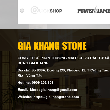
GIA KHANG STONE
CÔNG TY CỔ PHẦN THƯƠNG MẠI DỊCH VỤ ĐẦU TƯ XÂ
DỰNG GIA KHANG
Địa chỉ: Số 839A, Đường 2/9, Phường 11, TP.Vũng Tàu,
Rịa - Vũng Tàu
Hotline: 0909 101 303
Email: khodagiakhang@gmail.com
Website: https://giakhangstone.com