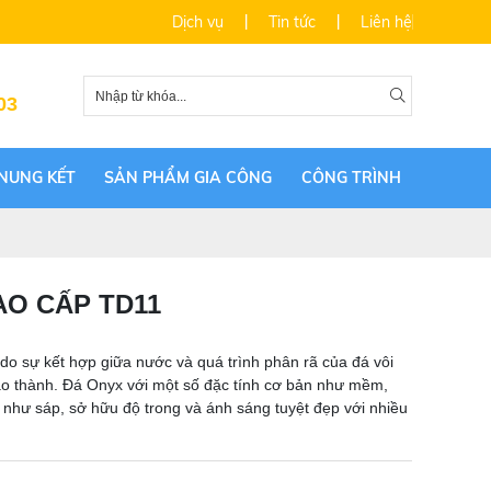
Dịch vụ
Tin tức
Liên hệ
03
NUNG KẾT
SẢN PHẨM GIA CÔNG
CÔNG TRÌNH
AO CẤP TD11
 do sự kết hợp giữa nước và quá trình phân rã của đá vôi
 tạo thành. Đá Onyx với một số đặc tính cơ bản như mềm,
g như sáp, sở hữu độ trong và ánh sáng tuyệt đẹp với nhiều