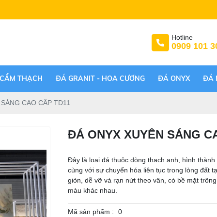
Hotline
0909 101 3
 CẨM THẠCH
ĐÁ GRANIT - HOA CƯƠNG
ĐÁ ONYX
ĐÁ 
 SÁNG CAO CẤP TD11
ĐÁ ONYX XUYÊN SÁNG C
Đây là loại đá thuộc dòng thạch anh, hình thành
cùng với sự chuyển hóa liên tục trong lòng đất
giòn, dễ vỡ và rạn nứt theo vân, có bề mặt trôn
màu khác nhau.
Mã sản phẩm :
0