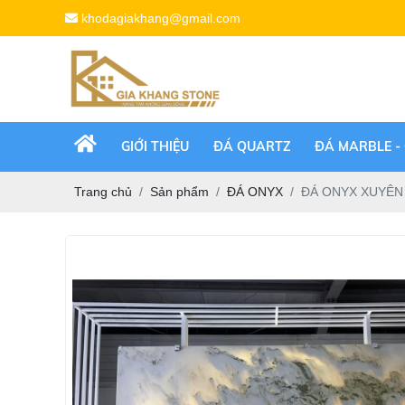
khodagiakhang@gmail.com
GIỚI THIỆU
ĐÁ QUARTZ
ĐÁ MARBLE -
Trang chủ
Sản phẩm
ĐÁ ONYX
ĐÁ ONYX XUYÊN