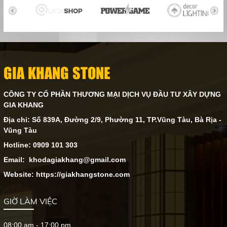
GIA KHANG STONE
CÔNG TY CỔ PHẦN THƯƠNG MẠI DỊCH VỤ ĐẦU TƯ XÂY DỰNG
GIA KHANG
Địa chỉ: Số 839A, Đường 2/9, Phường 11, TP.Vũng Tàu, Bà Rịa -
Vũng Tàu
Hotline: 0909 101 303
Email: khodagiakhang@gmail.com
Website: https://giakhangstone.com
GIỜ LÀM VIỆC
08:00 am - 17:00 pm