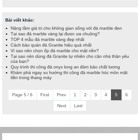
Bài viết khác:
Nâng tầm giá trị cho không gian sống với đá marble đen
Tại sao đá marble vàng lại được ưa chuộng?
TOP 4 mẫu đá marble vàng đẹp nhất
Cách bảo quản đá Granite hiệu quả nhất
Vì sao nên chọn ốp đá marble cho mặt nền?
Tại sao nên dùng đá Granite tự nhiên cho căn nhà thân yêu
của bạn?
Quy trình thi công đá onyx long an đảm bảo chất lượng
Khám phá ngay xu hướng thi công đá marble hóc môn mặt
tiền trong thang máy
Page 5 / 6
First
Prev
1
2
3
4
5
6
Next
Last