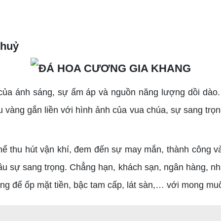
thuỷ
 ánh sáng, sự ấm áp và nguồn năng lượng dồi dào. Nó
vàng gắn liền với hình ảnh của vua chúa, sự sang trọn
ể thu hút vận khí, đem đến sự may mắn, thành công và
ầu sự sang trọng. Chẳng hạn, khách sạn, ngân hàng, nh
g để ốp mặt tiền, bậc tam cấp, lát sàn,… với mong muố