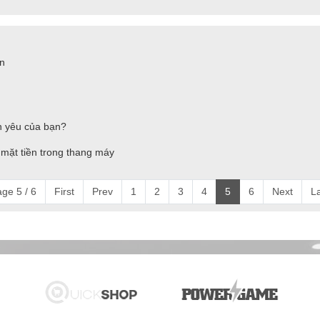
en
n yêu của bạn?
g
mặt tiền trong thang máy
ge 5 / 6
First
Prev
1
2
3
4
5
6
Next
L