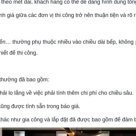
 theo mét dài, khách hàng có thể dễ dàng hình dung tổng
h giá giữa các đơn vị thi công trở nên thuận tiện và rõ 
n… thường phụ thuộc nhiều vào chiều dài bếp, không ph
iết để thi công.
g thường đã bao gồm:
i lo lắng về việc phải tính thêm chi phí cho chiều sâu.
ũng được tính sẵn trong báo giá.
 khác như gia công và lắp đặt đã được bao gồm để đảm 