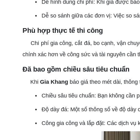
• Dễ hình dung chi phí: Khi giá được báo
• Dễ so sánh giữa các đơn vị: Việc so sán
Phù hợp thực tế thi công
Chi phí gia công, cắt đá, bo cạnh, vận chuyể
chính xác hơn về công sức và tài nguyên cần th
Đã bao gồm chiều sâu tiêu chuẩn
Khi
Gia Khang
báo giá theo mét dài, thôn
• Chiều sâu tiêu chuẩn: Bạn không cần phả
• Độ dày đá: Một số thông số về độ dày c
• Công gia công và lắp đặt: Các dịch vụ