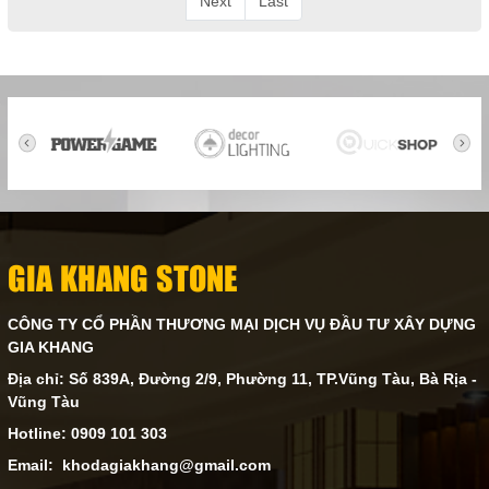
Next
Last
GIA KHANG STONE
CÔNG TY CỔ PHẦN THƯƠNG MẠI DỊCH VỤ ĐẦU TƯ XÂY DỰNG
GIA KHANG
Địa chỉ: Số 839A, Đường 2/9, Phường 11, TP.Vũng Tàu, Bà Rịa -
Vũng Tàu
Hotline: 0909 101 303
Email: khodagiakhang@gmail.com