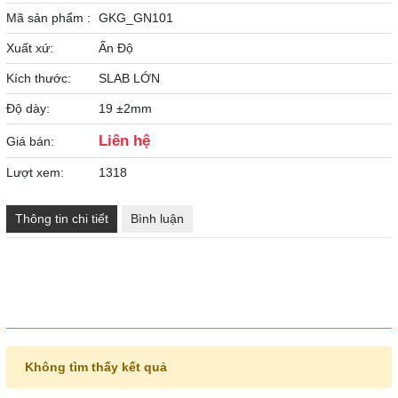
Mã sản phẩm :
GKG_GN101
Xuất xứ:
Ấn Độ
Kích thước:
SLAB LỚN
Độ dày:
19 ±2mm
Liên hệ
Giá bán:
Lượt xem:
1318
Thông tin chi tiết
Bình luận
SẢN PHẨM CÙNG LOẠI
Không tìm thấy kết quả