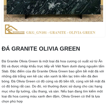
ĐÁ GRANITE OLIVIA GREEN
Đá Granite Olivia Green là một loại đá hoa cương có xuất xứ từ Ấn
Độ và được nhập khẩu trực tiếp về Việt Nam dưới dạng nguyên tấm
Slab. Đặc điểm của đá Granite Olivia Green bao gồm bề mặt đá với
những dải trắng xen kẽ các vân xanh lá liền lạc trên nền đá đen
bóng. Đá Olivia Green có độ cứng và độ bền tốt, cùng với bề mặt đá
có độ bóng rất cao. Do đó, nó thường được sử dụng cho các hạng
mục như ốp tường, cầu thang, và sàn. Nếu bạn đang tìm kiếm một
loại đá hoa cương màu xanh đen đậm, Olivia Green có thể là lựa
chọn phù hợp