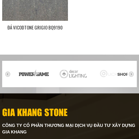
ĐÁ VICODTONE GRIGIO BQ9190
GIA KHANG STONE
CÔNG TY CỔ PHẦN THƯƠNG MẠI DỊCH VỤ ĐẦU TƯ XÂY DỰNG
GIA KHANG