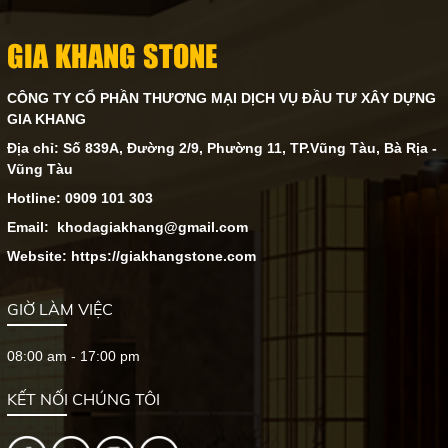
GIA KHANG STONE
CÔNG TY CỔ PHẦN THƯƠNG MẠI DỊCH VỤ ĐẦU TƯ XÂY DỰNG
GIA KHANG
Địa chỉ: Số 839A, Đường 2/9, Phường 11, TP.Vũng Tàu, Bà Rịa -
Vũng Tàu
Hotline: 0909 101 303
Email: khodagiakhang@gmail.com
Website: https://giakhangstone.com
GIỜ LÀM VIỆC
08:00 am - 17:00 pm
KẾT NỐI CHÚNG TÔI