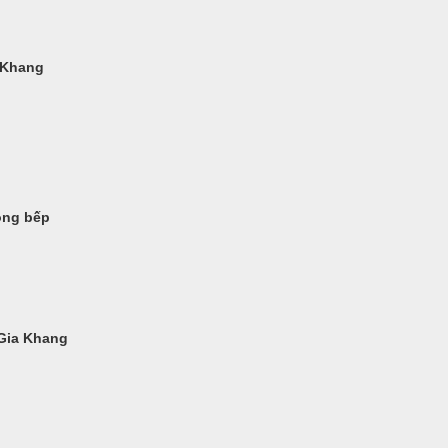
 Khang
ông bếp
 Gia Khang