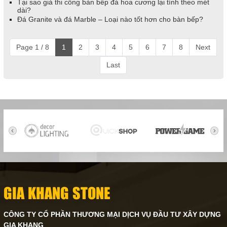
Tại sao giá thi công bàn bếp đá hoa cương lại tính theo mét
dài?
Đá Granite và đá Marble – Loại nào tốt hơn cho bàn bếp?
Page 1 / 8
1
2
3
4
5
6
7
8
Next
Last
GIA KHANG STONE
CÔNG TY CỔ PHẦN THƯƠNG MẠI DỊCH VỤ ĐẦU TƯ XÂY DỰNG
GIA KHANG